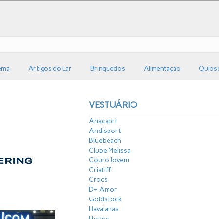
ema
Artigos do Lar
Brinquedos
Alimentação
Quios
VESTUÁRIO
Anacapri
Andisport
Bluebeach
Clube Melissa
Couro Jovem
Criatiff
Crocs
D+ Amor
Goldstock
Havaianas
Hering