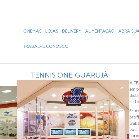
CINEMAS
LOJAS
DELIVERY
ALIMENTAÇÃO
ABRA SUA
TRABALHE CONOSCO
TENNIS ONE GUARUJÁ
A
TE
em tê
distr
siste
Frut
profi
trab
excl
form